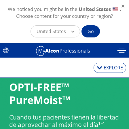
We noticed you might be in the
United States
.
Choose content for your country or region?
United States
Go
Pasar al contenido principal
EXPLORE
OPTI-FREE™ 
Lentes de contacto
PureMoist™
Soluciones para lentes de contacto
Cuando tus pacientes tienen la libertad 
1-4
de aprovechar al máximo el día