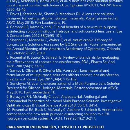
2. Lally J, Ketelson H, Borazjani R, et al. A new lens care solution provides
moisture and comfort with today’s CLs. Optician 4/1/2011, Vol 241 Issue
6296, 42-46.
3. Davis J, Ketelson HA, Shows A, Meadows DL. A lens care solution
designed for wetting silicone hydrogel materials. Poster presented at
ARVO; May 2010; Fort Lauderdale, FL.
4. Campbell R, Kame G, et al. Clinical benefits of a new multi-purpose
disinfecting solution in silicone hydrogel and soft contact lens users. Eye
& Contact Lens 2012:38(2);93-101.
5. Shannon P, McAnally C, Walter R, et al. Antimicrobial Efficacy of
Contact Lens Solutions Assessed by ISO Standards. Poster presented at
the Annual Meeting of the American Academey of Optometry, Orlando,
FL, October 23-27, 2019.
6. Rosenthal R, Sutton S, Schlech B. Review of standards for evaluating
the effectiveness of contact lens disinfectants. PDA J Pharm Sci And
Tech. 2002;56(1):37-50.
7. Santos L, Oliveira R, Oliveira ME, Azeredo J. Lens material and
formulation of multipurpose solutions affects contact lens disinfection.
Cont Lens Anterior Eye. 2011;34(4):179-182.
8. Senchyna M, et al. Characterization of a Multi-Purpose Lens Solution
Designed for Silicone Hydrogel Materials. Poster presented at: ARVO;
May 2010; Fort Lauderdale, FL.
9. Borazjani RN, McAnally C, et al. Antibacterial, Antifungal and
Antiamoebal Properties of a Novel Multi-Purpose Solution. Investigative
Ophthalmology & Visual Science April 2010. Vol 51, 3414.
10. Rosenthal RA, Buck S, McAnally C, Abshire R, Schlech B. Antimicrobial
comparison of a new multi-purpose disinfecting solution to a 3%
hydrogen peroxide system. CLAO J. 1999;25(4):213-217.
PARA MAYOR INFORMACIÓN, CONSULTE EL PROSPECTO