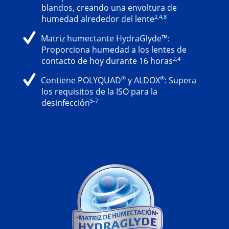
blandos, creando una envoltura de
2,4,8
humedad alrededor del lente
Matriz humectante HydraGlyde™:
Proporciona humedad a los lentes de
2,4
contacto de hoy durante 16 horas
®
®
Contiene POLYQUAD
y ALDOX
: Supera
los requisitos de la ISO para la
5-7
desinfección