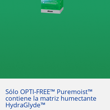
Sólo OPTI-FREE™ Puremoist™ 
contiene la matriz humectante 
HydraGlyde™