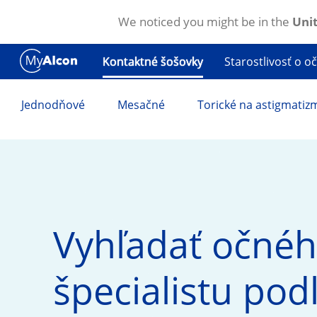
We noticed you might be in the
Unit
Skočiť na hlavný obsah
Kontaktné šošovky
Starostlivosť o oč
Jednodňové
Mesačné
Torické na astigmatiz
Vyhľadať očnéh
špecialistu podľ