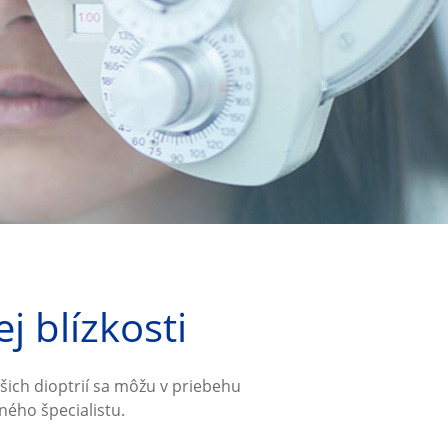
j blízkosti
šich dioptrií sa môžu v priebehu
ného špecialistu.