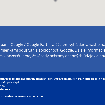
rostlivosti, bezpečnostných opatreniach, varovaniach, kontraindikáciách a ne
rakčných chýb.
vky.
ého oka.
.com alebo na www.sk.alcon.com