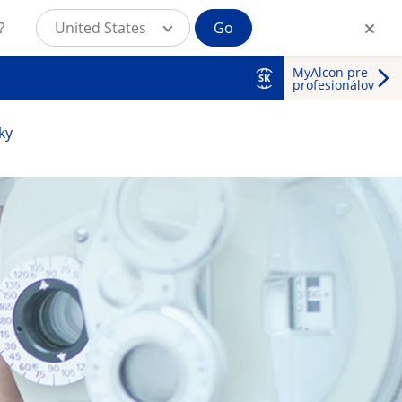
?
United States
Go
MyAlcon pre
SK
profesionálov
ky