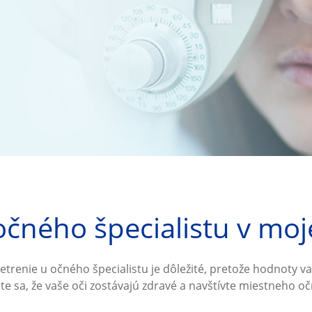
čného špecialistu v moje
trenie u očného špecialistu je dôležité, pretože hodnoty va
ite sa, že vaše oči zostávajú zdravé a navštívte miestneho oč