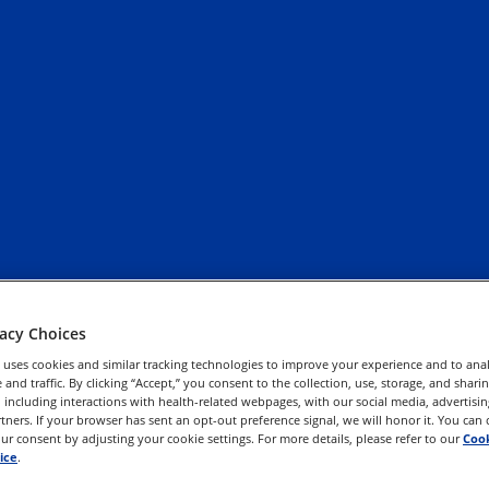
vacy Choices
 uses cookies and similar tracking technologies to improve your experience and to anal
and traffic. By clicking “Accept,” you consent to the collection, use, storage, and shari
 including interactions with health-related webpages, with our social media, advertisin
rtners. If your browser has sent an opt-out preference signal, we will honor it. You can
r consent by adjusting your cookie settings. For more details, please refer to our
Cook
ice
.