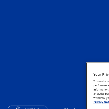
Your Pri
This website
performance 
information,
analytics pa
withdraw you
Privacy Not