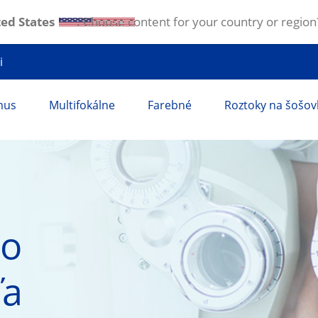
ed States
. Choose content for your country or region
i
mus
Multifokálne
Farebné
Roztoky na šošov
o 
a 