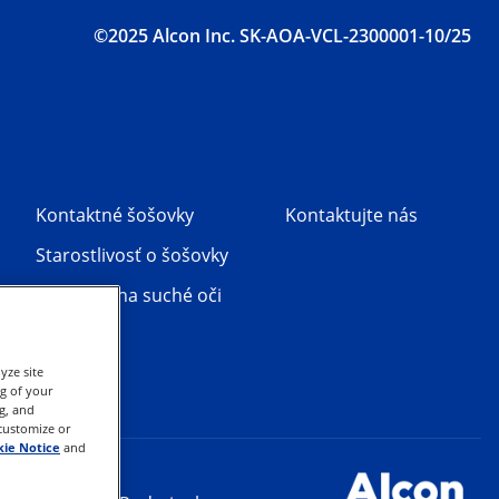
©2025 Alcon Inc. SK-AOA-VCL-2300001-10/25
Kontaktné šošovky
Kontaktujte nás
Starostlivosť o šošovky
Produkty na suché oči
yze site
ng of your
g, and
 customize or
ie Notice
and