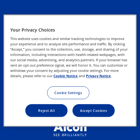
Kontaktujte nás
Zásady ochrany
osobných údajov
Your Privacy Choices
This website uses cookies and similar tracking technologies to improve
Informácie o súboroch
your experience and to analyze site performance and traffic. By clicking
“Accept,” you consent to the collection, use, storage, and sharing of your
cookies
information, including interactions with health-related webpages, with
our social media, advertising, and analytics partners. If your browser has
sent an opt-out preference signal, we will honor it. You can customize or
Uplatnite svoje práva
withdraw your consent by adjusting your cookie settings. For more
details, please refer to our
Cookie Notice
and
Privacy Notice
.
Podmienky používania
Cookie Settings
Reject All
Accept Cookies