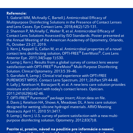
Referencie:
1. Gabriel MM, McAnally C, Bartell J. Antimicrobial Efficacy of 
Multipurpose Disinfecting Solutions in the Presence of Contact Lenses 
and Lens Cases. Eye Contact Lens. 2018;44(2):125-131.
2. Shannon P, McAnally C, Walter R, et al. Antimicrobial Efficacy of 
Contact Lens Solutions Assessed by ISO Standards. Poster presented at 
the Annual Meeting of the American Academey of Optometry, Orlando, 
FL, October 23-27, 2019.
3. Kern J, Kappell G, Callan M, et al. Antimicrobial properties of a novel 
®
®
contact lens disinfecting solution, OPTI-FREE
 EverMoist
. Cont Lens 
Anterior Eye. 2011;34(Supp 1):S30.
4. Lemp J, Kern J. Results from a global survey of contact lens wearer 
®
®
satisfaction with OPTI-FREE
 PureMoist
 Multi-Purpose Disinfecting 
Solution. Clinical Optometry. 2013:5 39–46.
5. Garofalo R, Lemp J. Clinical trial experience with OPTI-FREE 
PUREMOIST MPDS. Contact Lens Spectrum. 2011; 26:Part SPI 44-48.
6. Lally J, Ketelson H, Borazjani R, et al. A new lens care solution provides 
moisture and comfort with today’s contact lenses. Optician. 
2011;241(6296):42-46.
®
®
7. OPTI-FREE
 Puremoist
 package insert; Alcon data on file.
8. Davis J, Ketelson HA, Shows A, Meadows DL. A lens care solution 
designed for wetting silicone hydrogel materials. ARVO Meeting 
Abstracts April 11, 2010 51:3417.
9. Lemp J, Kern J. U.S. survey of patient satisfaction with a new multi-
purpose disinfecting solution. Optometry. 2012;83(7):8.
Pozrite si, prosím, návod na použitie pre informácie o nosení, 