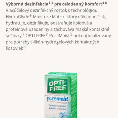
1-3
4-6
Výborná dezinfekcia
 pre celodenný komfort
Viacúčelový dezinfekčný roztok s technológiou 
Multifokálne
®
HydraGlyde
 Moisture Matrix, ktorý dôkladne čistí, 
hydratuje, dezinfikuje, odstraňuje lipidové a 
Farebné
proteínové usadeniny a zachováva mäkké kontaktné 
7
®
®
šošovky.
 OPTI-FREE
 PureMoist
 bol optimalizovaný 
pre potreby silikón-hydrogélových kontaktných 
Roztoky na šošovky
7,8
šošoviek
.