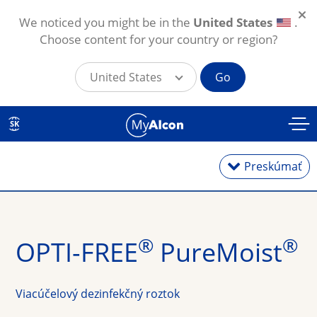
We noticed you might be in the
United States
.
Choose content for your country or region?
United States
Go
Skočiť na hlavný obsah
SK
Preskúmať
Jednodňové
®
®
OPTI-FREE
 PureMoist
Mesačné
Viacúčelový dezinfekčný roztok
Torické na astigmatizmus