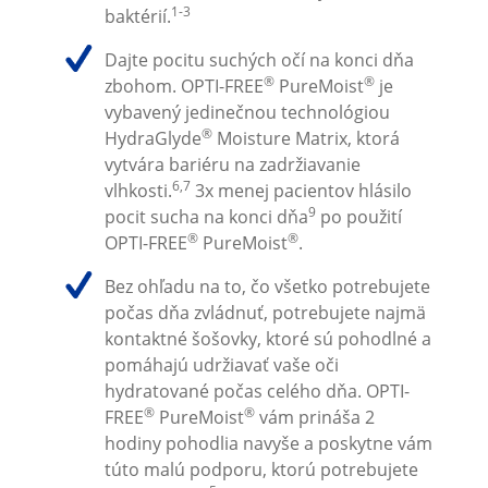
1-3
baktérií.
Dajte pocitu suchých očí na konci dňa 
®
®
zbohom. OPTI-FREE
 PureMoist
 je 
vybavený jedinečnou technológiou 
®
HydraGlyde
 Moisture Matrix, ktorá 
vytvára bariéru na zadržiavanie 
6,7
vlhkosti.
 3x menej pacientov hlásilo 
9
pocit sucha na konci dňa
 po použití 
®
®
OPTI-FREE
 PureMoist
.
Bez ohľadu na to, čo všetko potrebujete 
počas dňa zvládnuť, potrebujete najmä 
kontaktné šošovky, ktoré sú pohodlné a 
pomáhajú udržiavať vaše oči 
hydratované počas celého dňa. OPTI-
®
®
FREE
 PureMoist
 vám prináša 2 
hodiny pohodlia navyše a poskytne vám 
túto malú podporu, ktorú potrebujete 