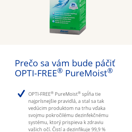
Prečo sa vám bude páčiť 
®
®
OPTI-FREE
 PureMoist
®
®
OPTI-FREE
 PureMoist
 spĺňa tie 
najprísnejšie pravidlá, a stal sa tak 
vedúcim produktom na trhu vďaka 
svojmu pokročilému dezinfekčnému 
systému, ktorý prispieva k zdraviu 
vašich očí. Čistí a dezinfikuje 99,9 % 