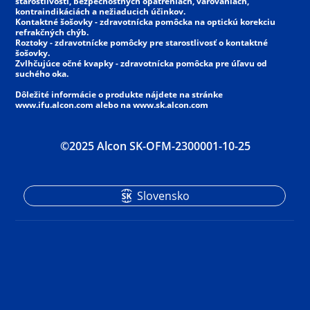
starostlivosti, bezpečnostných opatreniach, varovaniach, 
kontraindikáciách a nežiaducich účinkov.
Kontaktné šošovky - zdravotnícka pomôcka na optickú korekciu 
refrakčných chýb.
Roztoky - zdravotnícke pomôcky pre starostlivosť o kontaktné 
šošovky.
Zvlhčujúce očné kvapky - zdravotnícka pomôcka pre úľavu od 
suchého oka.
Dôležité informácie o produkte nájdete na stránke 
www.ifu.alcon.com alebo na www.sk.alcon.com
©2025 Alcon SK-OFM-2300001-10-25
Slovensko