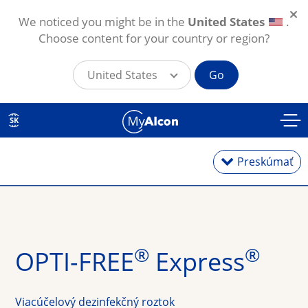
We noticed you might be in the
United States
.
Choose content for your country or region?
United States
Go
Skočiť na hlavný obsah
SK
Preskúmať
Jednodňové
®
®
OPTI-FREE
 Express
Mesačné
Viacúčelový dezinfekčný roztok
Torické na astigmatizmus