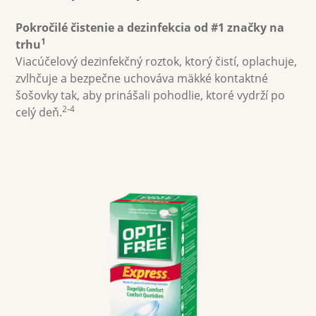
Pokročilé čistenie a dezinfekcia od #1 značky na 
Multifokálne
1
trhu
Viacúčelový dezinfekčný roztok, ktorý čistí, oplachuje, 
Farebné
zvlhčuje a bezpečne uchováva mäkké kontaktné 
šošovky tak, aby prinášali pohodlie, ktoré vydrží po 
2-4
celý deň.
Roztoky na šošovky