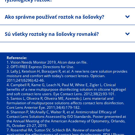
Ako správne používať roztok na šošovky?
Sú všetky roztoky na šošovky rovnaké?
Referencie:
1. Vision Needs Monitor 2019, Alcon data on file.
2. OPTI-FREE Express Directions for Use.
3. Lally J, Ketelson H, Borazjani R, et al. A new lens care solution provides 
moisture and comfort with today’s contact lenses. Optician. 
2011;241(6296):42-46.
4. Campbell R, Kame G, Leach N, Paul M, White E, Zigler L. Clinical 
benefits of a new multipurpose disinfecting solution in silicone hydrogel 
and soft contact lens users. Eye Contact Lens. 2012;38(2):93-101.
5. Santos L, Oliveira R, Oliveira ME, Azeredo J. Lens material and 
formulation of multipurpose solutions affects contact lens disinfection. 
Cont Lens Anterior Eye. 2011;34(4):179-182.
6. Shannon P, McAnally C, Walter R, et al. Antimicrobial Efficacy of 
Contact Lens Solutions Assessed by ISO Standards. Poster presented at 
the Annual Meeting of the American Academey of Optometry, Orlando, 
FL, October 23-27, 2019.
7. Rosenthal RA, Sutton SV, Schlech BA. Review of standard for 
evaluating the effectiveness of contact lens disinfectants. PDA J Pharm 