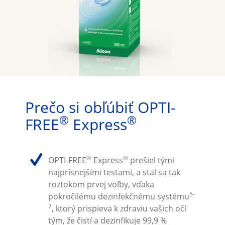
Prečo si obľúbiť OPTI-
®
®
FREE
 Express
®
®
OPTI-FREE
 Express
 prešiel tými 
najprísnejšími testami, a stal sa tak 
roztokom prvej voľby, vďaka 
5-
pokročilému dezinfekčnému systému
7
, ktorý prispieva k zdraviu vašich očí 
tým, že čistí a dezinfikuje 99,9 % 