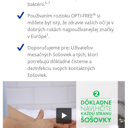
5-7
baktérií.
®
Používaním roztoku OPTI-FREE
 si 
môžete byť istý, že zdravie vašich očí je v 
dobrých rukách najpoužívanejšej značky 
1
v Európe
.
Doporučujeme pre: Užívateľov 
mesačných šošoviek a tých, ktorí 
potrebujú dôkladné čistenie a 
dezinfekciu svojich kontaktných 
šošoviek.