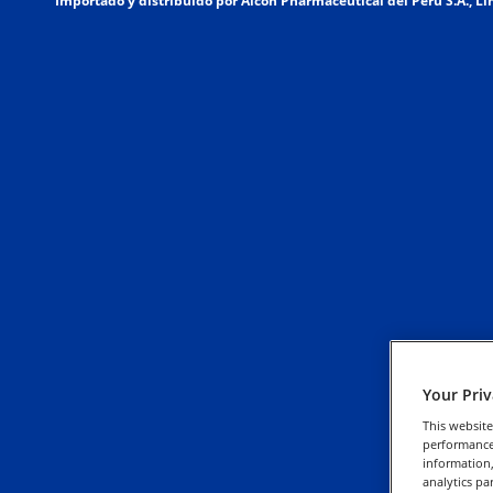
Importado y distribuido por Alcon Pharmaceutical del Perú S.A., Lim
Your Pri
This website
performance 
information,
analytics pa