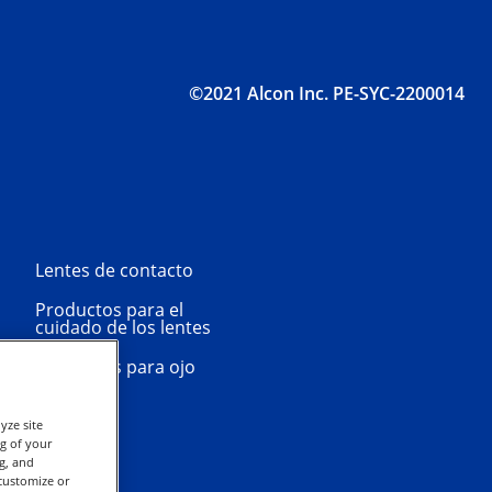
©2021 Alcon Inc. PE-SYC-2200014
Lentes de contacto
Productos para el
cuidado de los lentes
Productos para ojo
seco
yze site
ng of your
g, and
 customize or