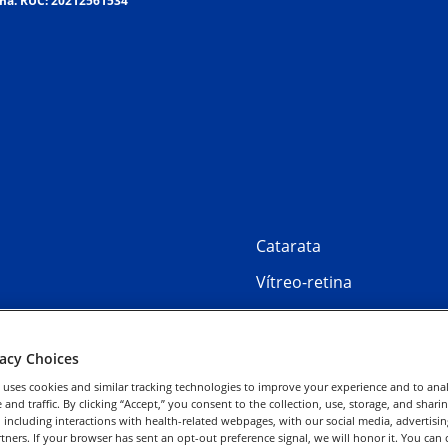
a. RUC: 202­125­615­34
Catarata
Vítreo-retina
Contáctanos
vacy Choices
 uses cookies and similar tracking technologies to improve your experience and to anal
and traffic. By clicking “Accept,” you consent to the collection, use, storage, and shari
 including interactions with health-related webpages, with our social media, advertisin
rtners. If your browser has sent an opt-out preference signal, we will honor it. You can