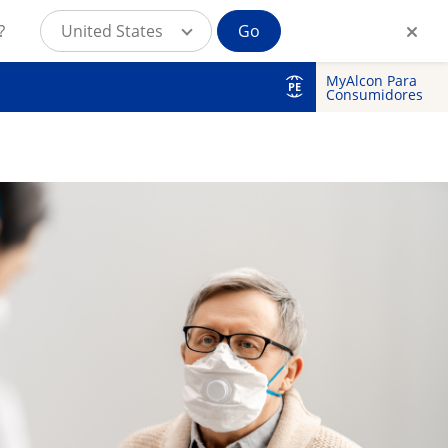
?
United States
Go
MyAlcon Para
PE
Consumidores