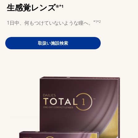
生感覚レンズ
®*1
マルチフォーカル
*1*2
1日中、何もつけていないような瞳へ。
カラー
取扱い施設検索
レンズケア製品
MARLO