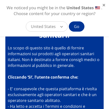
We noticed you might be in the
United States
.
Stai per accedere alla
Choose content for your country or region?
piattaforma online di
Alcon per gli operatori
United States
Go
sanitari.
Salta al contenuto principale
IT
Lo scopo di questo sito è quello di fornire
informazioni sui prodotti agli operatori sanitari
explore
italiani. Non è destinato a fornire consigli medici o
informazioni al pubblico in generale.
Cliccando ‘SI’, l’utente conferma che:
- E’ consapevole che questa piattaforma è rivolta
esclusivamente agli operatori sanitari e che è un
operatore sanitario abilitato.
- Ha letto e accetta i Termini e condizioni e