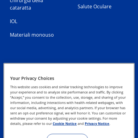
chirurgia della
Salute Oculare
cataratta
IOL
Materiali monouso
Alcon Experience
Informativa Privacy
Your Privacy Choices
Academy
This website uses cookies and similar tracking technologies to improve
Informativa sui Cookie
your experience and to analyze site performance and traffic. By clicking
Contattaci
“Accept,” you consent to the collection, use, storage, and sharing of your
information, including interactions with health-related webpages, with
Richiesta di account
our social media, advertising, and analytics partners. If your browser has
Esercizio dei tuoi Diritti
sent an opt-out preference signal, we will honor it. You can customize or
per nuovo cliente
withdraw your consent by adjusting your cookie settings. For more
details, please refer to our
Cookie Notice
and
Privacy Notice
.
Termini e condizioni di
Utilizzo