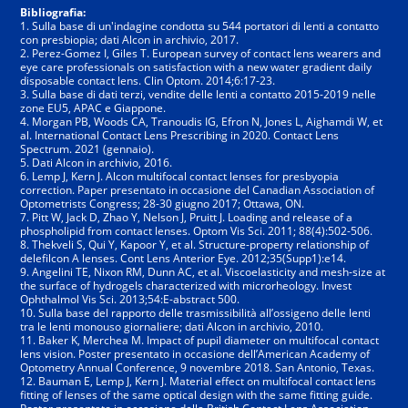
Bibliografia:
1. Sulla base di un'indagine condotta su 544 portatori di lenti a contatto
con presbiopia; dati Alcon in archivio, 2017.
2. Perez-Gomez I, Giles T. European survey of contact lens wearers and
eye care professionals on satisfaction with a new water gradient daily
disposable contact lens. Clin Optom. 2014;6:17-23.
3. Sulla base di dati terzi, vendite delle lenti a contatto 2015-2019 nelle
zone EU5, APAC e Giappone.
4. Morgan PB, Woods CA, Tranoudis IG, Efron N, Jones L, Aighamdi W, et
al. International Contact Lens Prescribing in 2020. Contact Lens
Spectrum. 2021 (gennaio).
5. Dati Alcon in archivio, 2016.
6. Lemp J, Kern J. Alcon multifocal contact lenses for presbyopia
correction. Paper presentato in occasione del Canadian Association of
Optometrists Congress; 28-30 giugno 2017; Ottawa, ON.
7. Pitt W, Jack D, Zhao Y, Nelson J, Pruitt J. Loading and release of a
phospholipid from contact lenses. Optom Vis Sci. 2011; 88(4):502-506.
8. Thekveli S, Qui Y, Kapoor Y, et al. Structure-property relationship of
delefilcon A lenses. Cont Lens Anterior Eye. 2012;35(Supp1):e14.
9. Angelini TE, Nixon RM, Dunn AC, et al. Viscoelasticity and mesh-size at
the surface of hydrogels characterized with microrheology. Invest
Ophthalmol Vis Sci. 2013;54:E-abstract 500.
10. Sulla base del rapporto delle trasmissibilità all’ossigeno delle lenti
tra le lenti monouso giornaliere; dati Alcon in archivio, 2010.
11. Baker K, Merchea M. Impact of pupil diameter on multifocal contact
lens vision. Poster presentato in occasione dell’American Academy of
Optometry Annual Conference, 9 novembre 2018. San Antonio, Texas.
12. Bauman E, Lemp J, Kern J. Material effect on multifocal contact lens
fitting of lenses of the same optical design with the same fitting guide.