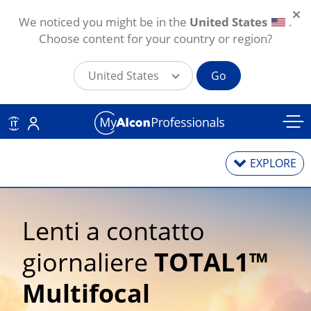
We noticed you might be in the
United States
.
Choose content for your country or region?
United States
Go
Salta al contenuto principale
IT
EXPLORE
Lenti a contatto
Lenti a contatto
giornaliere
TOTAL1™
Soluzioni per lenti a contatto
Multifocal