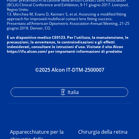
Poster presentato in occasione della British Contact Lens Association
(BCLA) Clinical Conference and Exhibition, 9-11 giugno 2017. Liverpool,
Regno Unito.
13. Merchea M, Evans D, Kannarr S, et al. Assessing a modified fitting
approach for improved multifocal contact lens fitting success.
Presentato all’American Optometric Association Annual Meeting, 21-25
giugno 2018. Denver, CO.
È un dispositivo medico CE0123. Per l'utilizzo, la manutenzione, le
precauzioni, le avvertenze, le controindicazioni e gli effetti
indesiderati, consultare le istruzioni d'uso. Visitate il sito Alcon
https://ifu.alcon.com/ per importanti informazioni di prodotto
©2025 Alcon IT-DTM-2500007
Italia
Apparecchiature per la
Chirurgia della retina