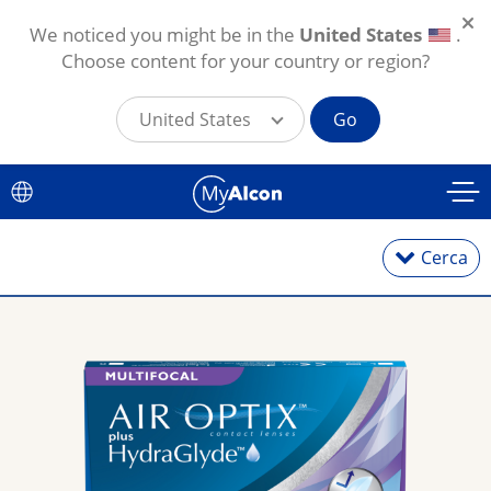
We noticed you might be in the
United States
.
Choose content for your country or region?
United States
Go
Salta al contenuto principale
Cerca
Lenti giornaliere
Lenti mensili
Lenti per astigmatici