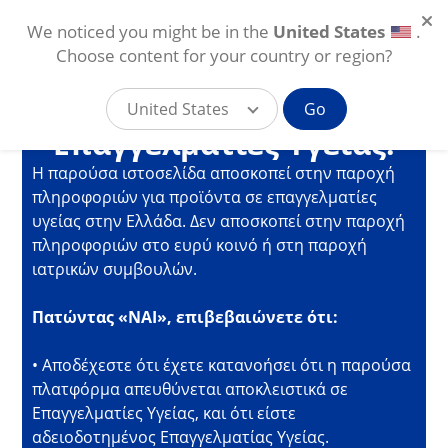
We noticed you might be in the
United States
.
Εισέρχεστε στην
Choose content for your country or region?
Διαδικτυακή Πλατφόρμα
της Alcon για
United States
Go
Επαγγελματίες Υγείας.
Παράκαμψη προς το κυρίως περιεχόμενο
Η παρούσα ιστοσελίδα αποσκοπεί στην παροχή
GR
πληροφοριών για προϊόντα σε επαγγελματίες
υγείας στην Ελλάδα. Δεν αποσκοπεί στην παροχή
πληροφοριών στο ευρύ κοινό ή στη παροχή
ιατρικών συμβουλών.
Πατώντας «ΝΑΙ», επιβεβαιώνετε ότι:
• Αποδέχεστε ότι έχετε κατανοήσει ότι η παρούσα
πλατφόρμα απευθύνεται αποκλειστικά σε
Επαγγελματίες Υγείας, και ότι είστε
αδειοδοτημένος Επαγγελματίας Υγείας.