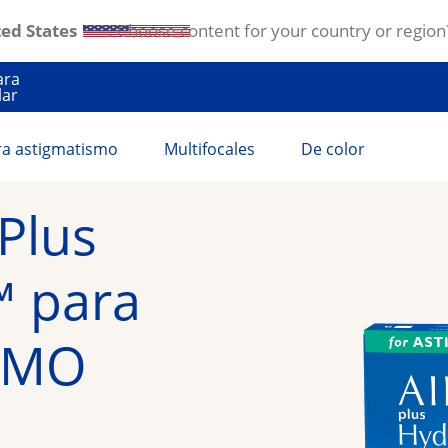
ed States
. Choose content for your country or region
ara
lar
ra astigmatismo
Multifocales
De color
lus 
 para 
SMO