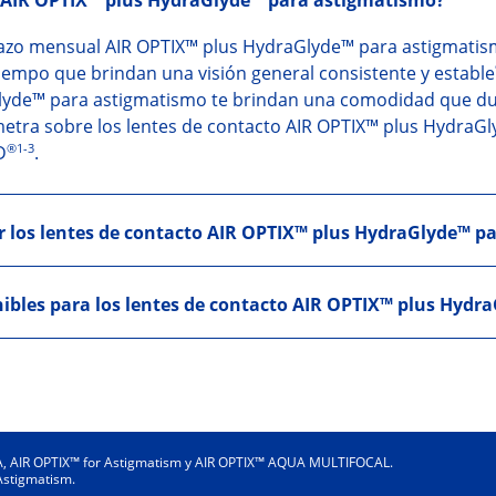
o AIR OPTIX™ plus HydraGlyde™ para astigmatismo?
azo mensual AIR OPTIX™ plus HydraGlyde™ para astigmatism
tiempo que brindan una visión general consistente y estable
lyde™ para astigmatismo te brindan una comodidad que dur
etra sobre los lentes de contacto AIR OPTIX™ plus HydraG
®1-3
D
.
 los lentes de contacto AIR OPTIX™ plus HydraGlyde™ p
ibles para los lentes de contacto AIR OPTIX™ plus Hyd
UA, AIR OPTIX™ for Astigmatism y AIR OPTIX™ AQUA MULTIFOCAL.
Astigmatism.