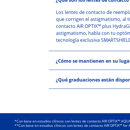
¿Qué son los lentes de contact
Los lentes de contacto de reempl
que corrigen el astigmatismo, al 
contacto AIR OPTIX™ plus HydraG
astigmatismo, habla con tu optóm
tecnología exclusiva SMARTSHIEL
¿Cómo se mantienen en su lugar
¿Qué graduaciones están dispon
*Con base en estudios clínicos con lentes de contacto AIR OPTIX™ AQ
**Con base en estudios clínicos con lentes de contacto AIR OPTIX™ for 