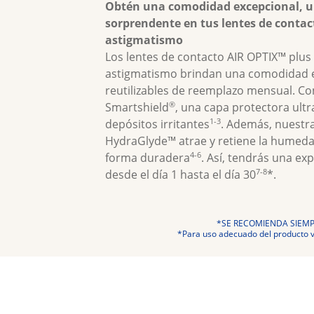
Obtén una comodidad excepcional, una
sorprendente en tus lentes de contacto
astigmatismo
Los lentes de contacto AIR OPTIX™ plus
astigmatismo brindan una comodidad ex
reutilizables de reemplazo mensual. Con
®
Smartshield
, una capa protectora ultra
1-3
depósitos irritantes
. Además, nuestr
HydraGlyde™ atrae y retiene la humedad 
4-6
forma duradera
. Así, tendrás una ex
7-8
desde el día 1 hasta el día 30
*.
*SE RECOMIENDA SIEMP
*Para uso adecuado del producto vi