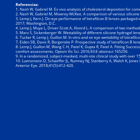
Referencias:
1. Nash W, Gabriel M. Ex vivo analysis of cholesterol deposition for co
2. Nash W, Gabriel M, Mowrey-McKee. A comparison of various silicone hy
3. Lemp J, Kern J. On-eye performance of lotrafilcon B lenses packaged
2017; Washington, D.C.
4. Lemp J, Muya L, Driver-Scott A, Alvord L. A comparison of two method
5. Marx S, Sickenberger W. Wettability of different silicone hydrogel l
6. Tucker R, Lemp J, Guillon M. In vitro and on eye wettability of lotraf
7. Eiden SB, Davis R, Bergenske P. Prospective study of lotrafilcon B l
8. Lemp J, Guillon M, Wang C-H, Patel K, Gupta R, Patel A. Fitting Succes
comfort assessments. Optom Vis Sci. 2016;93:E-abstract 165256.
9. In a randomized, subject-masked, multi-site clinical study with over 15
10. Luensmann D, Schaeffer JL, Rumney NJ, Stanberry A, Walsh K, Jones 
Anterior Eye. 2018;41(5):412-420.