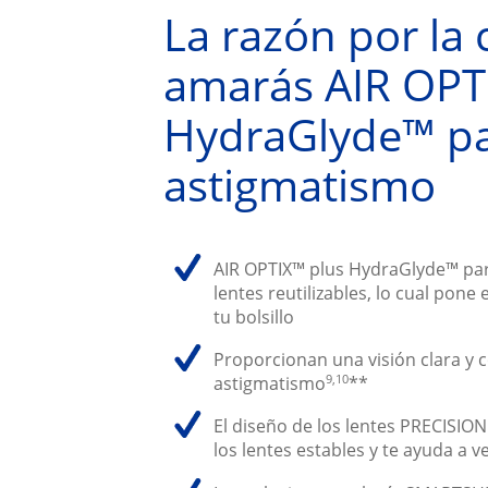
La razón por la c
amarás AIR OPTI
HydraGlyde™ pa
astigmatismo
AIR OPTIX™ plus HydraGlyde™ pa
lentes reutilizables, lo cual pone 
tu bolsillo
Proporcionan una visión clara y c
9,10
astigmatismo
**
El diseño de los lentes PRECISI
los lentes estables y te ayuda a v