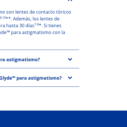
o son lentes de contacto tóricos
9,10
**. Además, los lentes de
7-8
a hasta 30 días
*. Si tienes
lyde™ para astigmatismo con la
ara astigmatismo?
raGlyde™ para astigmatismo?