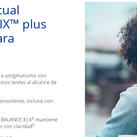
ual 
X™ plus 
ra 
ra astigmatismo son
estos lentes al alcance de
onsistente, incluso con
®
ON BALANCE 8|4
mantiene
9
er con claridad