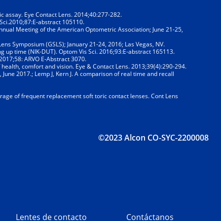
tic assay. Eye Contact Lens. 2014;40:277-282.
 Sci.2010;87:E-abstract 105110.
Annual Meeting of the American Optometric Association; June 21-25,
y Lens Symposium (GSLS); January 21-24, 2016; Las Vegas, NV.
ing up time (NIK-DUT). Optom Vis Sci. 2016;93:E-abstract 165113.
i. 2017;58: ARVO E-Abstract 3070.
 health, comfort and vision. Eye & Contact Lens. 2013;39(4):290-294.
, June 2017.; Lemp J, Kern J. A comparison of real time and recall
rage of frequent replacement soft toric contact lenses. Cont Lens
©2023 Alcon CO-SYC-2200008
Lentes de contacto
Contáctanos