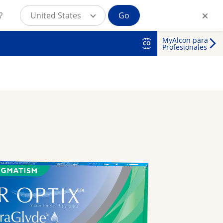
?
United States
Go
MyAlcon para
CO
Profesionales