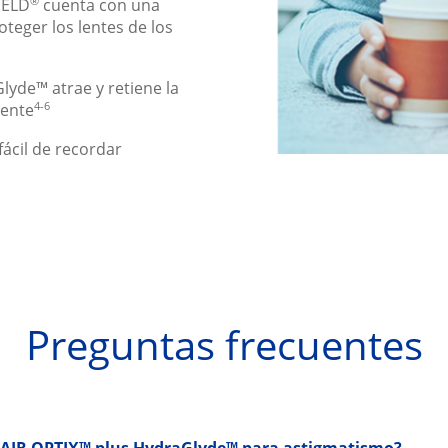
®
IELD
cuenta con una
oteger los lentes de los
yde™ atrae y retiene la
4-6
lente
ácil de recordar
Preguntas frecuentes