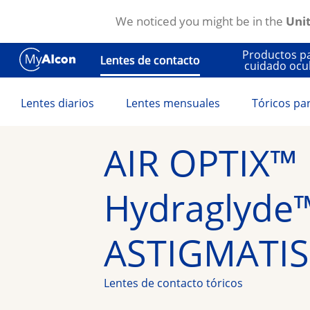
We noticed you might be in the
Unit
Pasar al contenido principal
Productos p
Lentes de contacto
cuidado ocu
Lentes diarios
Lentes mensuales
Tóricos pa
AIR OPTIX™ P
Hydraglyde™
ASTIGMATI
Lentes de contacto tóricos