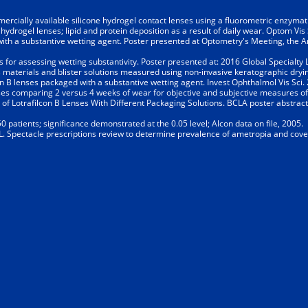
mmercially available silicone hydrogel contact lenses using a fluorometric enzyma
drogel lenses; lipid and protein deposition as a result of daily wear. Optom Vis
 with a substantive wetting agent. Poster presented at Optometry's Meeting, the 
s for assessing wetting substantivity. Poster presented at: 2016 Global Specialt
ens materials and blister solutions measured using non-invasive keratographic dry
ilcon B lenses packaged with a substantive wetting agent. Invest Ophthalmol Vis Sc
enses comparing 2 versus 4 weeks of wear for objective and subjective measures of
s of Lotrafilcon B Lenses With Different Packaging Solutions. BCLA poster abstract
0 patients; significance demonstrated at the 0.05 level; Alcon data on file, 2005.
L. Spectacle prescriptions review to determine prevalence of ametropia and cove