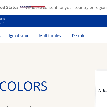
ed States
. Choose content for your country or region
ara
lar
ra astigmatismo
Multifocales
De color
 COLORS