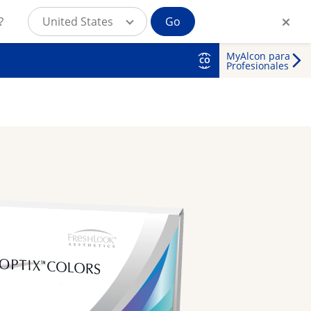
?
United States
Go
MyAlcon para
CO
Profesionales