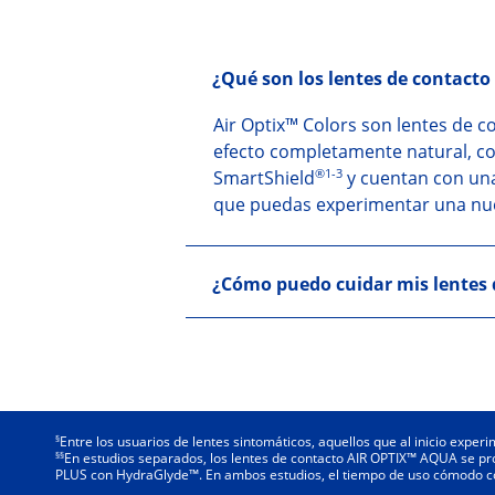
¿Qué son los lentes de contact
Air Optix™ Colors son lentes de c
efecto completamente natural, con
®1-3
SmartShield
y cuentan con una 
que puedas experimentar una nuev
¿Cómo puedo cuidar mis lentes
§
Entre los usuarios de lentes sintomáticos, aquellos que al inicio experi
§§
En estudios separados, los lentes de contacto AIR OPTIX™ AQUA se pr
PLUS con HydraGlyde™. En ambos estudios, el tiempo de uso cómodo con la