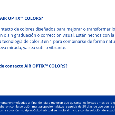
o AIR OPTIX™ COLORS?
ontacto de colores diseñados para mejorar o transformar lo
 o sin graduación o corrección visual. Están hechos con la 
tecnología de color 3 en 1 para combinarse de forma natura
a mirada, ya sea sutil o vibrante.
 de contacto AIR OPTIX™ COLORS?
mentaron molestias al final del día o tuvieron que quitarse los lentes antes de lo
obaron con la solución multipropósito habitual seguida de 30 días de uso con l
 solución multipropósito habitual se midió al inicio y con la solución de estudi