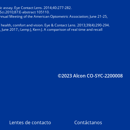
tic assay. Eye Contact Lens. 2014;40:277-282.
 Sci.2010;87:E-abstract 105110.
Annual Meeting of the American Optometric Association; June 21-25,
 health, comfort and vision. Eye & Contact Lens. 2013;39(4):290-294.
, June 2017.; Lemp J, Kern J. A comparison of real time and recall
©2023 Alcon CO-SYC-2200008
Lentes de contacto
Contáctanos