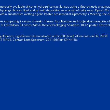
mmercially available silicone hydrogel contact lenses using a fluorometric enzyma
drogel lenses; lipid and protein deposition as a result of daily wear. Optom Vis
 with a substantive wetting agent. Poster presented at Optometry's Meeting, the 
enses comparing 2 versus 4 weeks of wear for objective and subjective measures of
s of Lotrafilcon B Lenses With Different Packaging Solutions. BCLA poster abstract
 lenses; significance demonstrated at the 0.05 level; Alcon data on file, 2008.
IST MPDS. Contact Lens Spectrum. 2011;26:Part SPI 44-48.