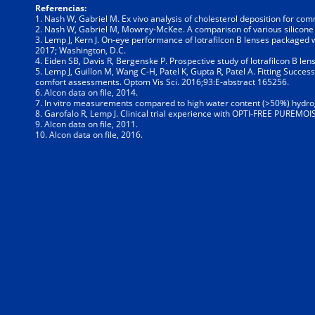
Referencias:
1. Nash W, Gabriel M. Ex vivo analysis of cholesterol deposition for co
2. Nash W, Gabriel M, Mowrey-McKee. A comparison of various silicone hy
3. Lemp J, Kern J. On-eye performance of lotrafilcon B lenses packaged
2017; Washington, D.C.
4. Eiden SB, Davis R, Bergenske P. Prospective study of lotrafilcon B l
5. Lemp J, Guillon M, Wang C-H, Patel K, Gupta R, Patel A. Fitting Succes
comfort assessments. Optom Vis Sci. 2016;93:E-abstract 165256.
6. Alcon data on file, 2014.
7. In vitro measurements compared to high water content (>50%) hydrogel
8. Garofalo R, Lemp J. Clinical trial experience with OPTI-FREE PUREMO
9. Alcon data on file, 2011.
10. Alcon data on file, 2016.