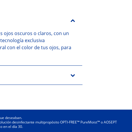
s ojos oscuros o claros, con un
tecnología exclusiva
l con el color de tus ojos, para
 que deseaban.
a solución desinfectante multipropósito OPTI-FREE™ PureMoist™ o AOSEPT
o en el día 30.