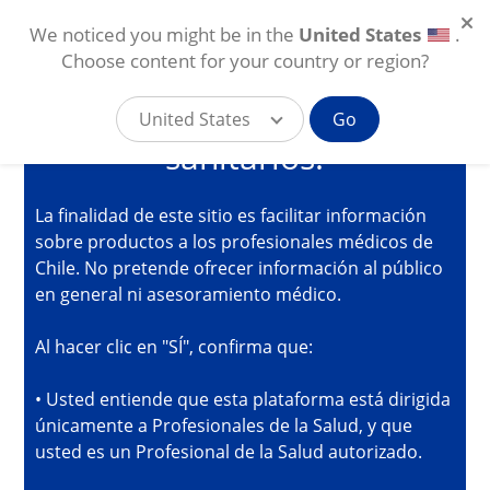
We noticed you might be in the
United States
.
Está accediendo a la
Choose content for your country or region?
plataforma online de Alcon
para profesionales
United States
Go
sanitarios.
Pasar al contenido principal
CL
La finalidad de este sitio es facilitar información
sobre productos a los profesionales médicos de
Chile. No pretende ofrecer información al público
en general ni asesoramiento médico.
Al hacer clic en "SÍ", confirma que:
• Usted entiende que esta plataforma está dirigida
únicamente a Profesionales de la Salud, y que
usted es un Profesional de la Salud autorizado.