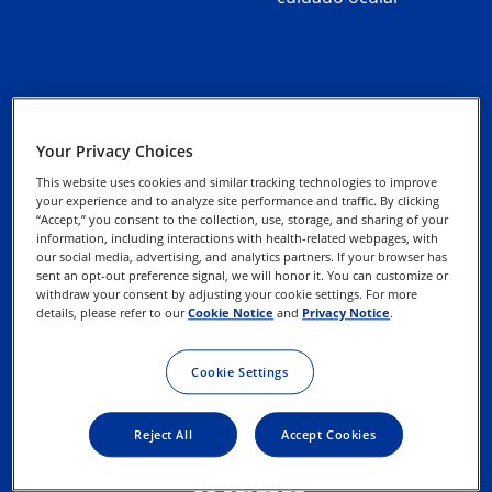
Aviso de Privacidad
Your Privacy Choices
This website uses cookies and similar tracking technologies to improve
Uso de Cookies
your experience and to analyze site performance and traffic. By clicking
“Accept,” you consent to the collection, use, storage, and sharing of your
information, including interactions with health-related webpages, with
our social media, advertising, and analytics partners. If your browser has
Ejerce tus Derechos
sent an opt-out preference signal, we will honor it. You can customize or
withdraw your consent by adjusting your cookie settings. For more
details, please refer to our
Cookie Notice
and
Privacy Notice
.
Términos de uso del
sitio web
Cookie Settings
Reject All
Accept Cookies