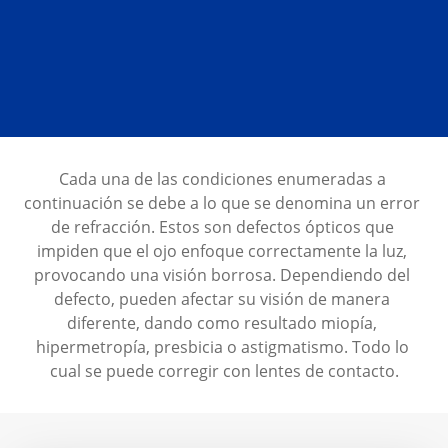
Multifocales
De color
Solución para lentes de contacto
Cada una de las condiciones enumeradas a 
continuación se debe a lo que se denomina un error 
de refracción. Estos son defectos ópticos que 
impiden que el ojo enfoque correctamente la luz, 
provocando una visión borrosa. Dependiendo del 
defecto, pueden afectar su visión de manera 
diferente, dando como resultado miopía, 
hipermetropía, presbicia o astigmatismo. Todo lo 
cual se puede corregir con lentes de contacto.