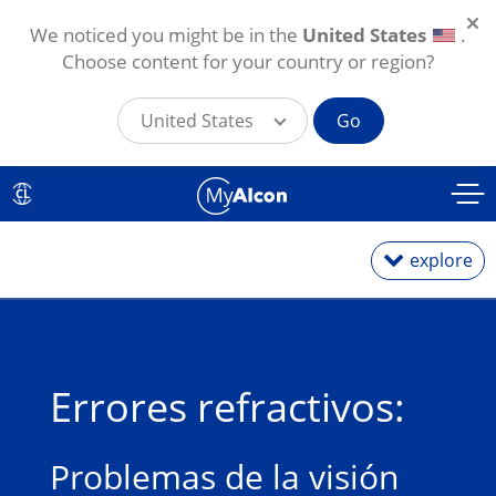
We noticed you might be in the
United States
.
Choose content for your country or region?
United States
Go
Pasar al contenido principal
CL
explore
Lentes diarios
Errores refractivos:
Lentes mensuales
Tóricos para astigmatismo
Problemas de la visión