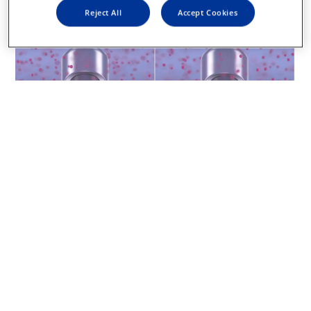
optimiert die Vitreus-Flussrate.
*
Reject All
Accept Cookies
®
*HYPERVIT
Dual Blade Vitrektom bei 20.000 SPM (maximale
®
Schnittrate im Core-Modus) verglichen mit dem Advanced ULTRAVIT
Vitrektom bei 10.000 SPM (maximale Schnittrate im Core-Modus)
Effiziente Vitreus-Entfernung
®
Bei 20.000 SPM bietet das HYPERVIT
Vitrektom eine