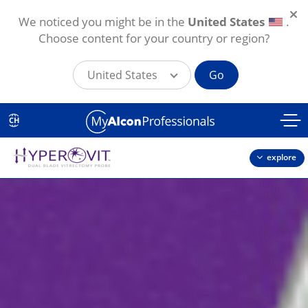
We noticed you might be in the
United States
.
Choose content for your country or region?
United States
Go
Direkt zum Inhalt
CH
explore