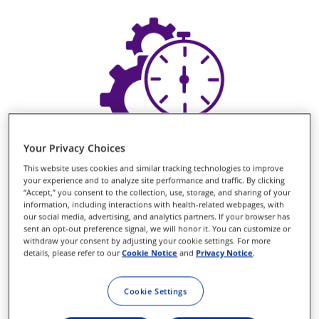
Your Privacy Choices
This website uses cookies and similar tracking technologies to improve
Verbesserte Effizienz der
your experience and to analyze site performance and traffic. By clicking
“Accept,” you consent to the collection, use, storage, and sharing of your
Vitreus-Entfernung
information, including interactions with health-related webpages, with
our social media, advertising, and analytics partners. If your browser has
sent an opt-out preference signal, we will honor it. You can customize or
withdraw your consent by adjusting your cookie settings. For more
Verbesserte Vitreus-Flussrate
details, please refer to our
Cookie Notice
and
Privacy Notice
.
Der kontinuierlich geöffnete Port des dual-
Cookie Settings
pneumatischen Antriebs mit 20.000 SPM
6,7