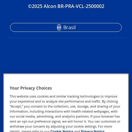
©2025 Alcon BR-PRA-VCL-2500002
Brasil
Aviso de Privacidade
Your Privacy Choices
This website uses cookies and similar tracking technologies to improve
Aviso de Cookies
your experience and to analyze site performance and traffic. By clicking
“Accept,” you consent to the collection, use, storage, and sharing of your
information, including interactions with health-related webpages, with
our social media, advertising, and analytics partners. If your browser has
Como Exercer Seus
sent an opt-out preference signal, we will honor it. You can customize or
Direitos
withdraw your consent by adjusting your cookie settings. For more
details, please refer to our
Cookie Notice
and
Privacy Notice
.