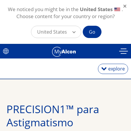
We noticed you might be in the
United States
.
Choose content for your country or region?
United States
Go
Pular para o conteúdo principal
explore
Lentes Diárias
PRECISION1™ para 
Lentes Mensais
Astigmatismo
Tóricas para Astigmatismo