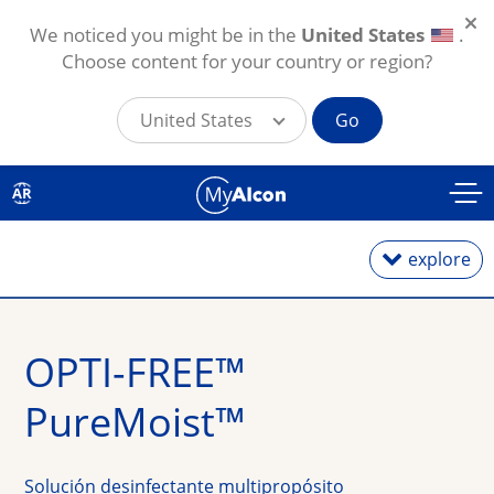
We noticed you might be in the
United States
.
Choose content for your country or region?
United States
Go
Pasar al contenido principal
AR
explore
OPTI-FREE™ 
Lentes diarios
PureMoist™
Lentes mensuales
Lentes para astigmatismo
Solución desinfectante multipropósito