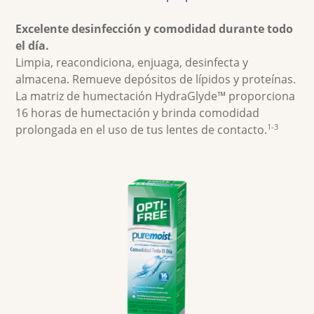
Lentes multifocales
Excelente desinfección y comodidad durante todo 
Lentes de color
el día.
Soluciones para lentes de contacto
Limpia, reacondiciona, enjuaga, desinfecta y 
almacena. Remueve depósitos de lípidos y proteínas. 
La matriz de humectación HydraGlyde™ proporciona 
16 horas de humectación y brinda comodidad 
1-3
prolongada en el uso de tus lentes de contacto.