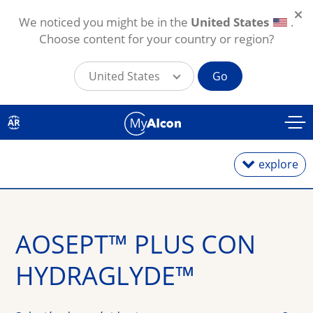
We noticed you might be in the
United States
.
Choose content for your country or region?
United States
Go
Pasar al contenido principal
AR
explore
Lentes diarios
AOSEPT™ PLUS CON 
Lentes mensuales
HYDRAGLYDE™
Lentes para astigmatismo